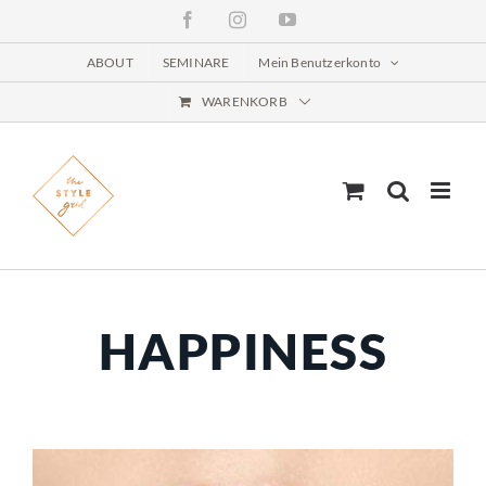
Zum
Facebook
Instagram
YouTube
Inhalt
springen
ABOUT
SEMINARE
Mein Benutzerkonto
WARENKORB
HAPPINESS