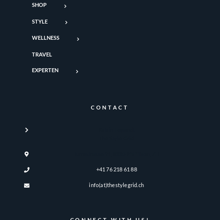
SHOP
STYLE
WELLNESS
TRAVEL
EXPERTEN
CONTACT
Katrin Legandt
The Style Grid
Turmstrasse 21, 8330 Pfäffikon, ZH
+41 76 218 61 88
info(at)thestylegrid.ch
CONNECT WITH US!