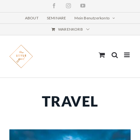
Zum
Facebook
Instagram
YouTube
Inhalt
springen
ABOUT
SEMINARE
Mein Benutzerkonto
WARENKORB
TRAVEL