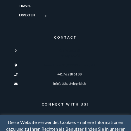
TRAVEL
EXPERTEN
CONTACT
Katrin Legandt
The Style Grid
Turmstrasse 21, 8330 Pfäffikon, ZH
+41 76 218 61 88
info(at)thestylegrid.ch
CONNECT WITH US!
Diese Website verwendet Cookies – nähere Informationen
dazu und zu Ihren Rechten als Benutzer finden Sie in unserer