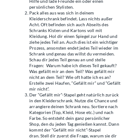
Hilfe und lade Freunde ein oder einen
persönlichen Stylisten.
Pack alles aus was sich in deinem
Kleiderschrank befindet. Lass nichts außer
Acht. Oft befinden sich auch Abseits des
Schranks Kisten und Kartons voll mit
Kleidung.
Hol dir einen Spiegel zur Hand und
ziehe jedes Teil an. Auch dies ist ein wichtiger
Prozess, ansonsten endet jedes Teil wieder im
Schrank und genau das willst du vermeiden.
Schau dir jedes Teil genau an und stelle
Fragen: Warum habe ich dieses Teil gekauft?
Was gefällt mir an dem Teil? Was gefällt mir
nicht an dem Teil? Wie oft hatte ich es an?
Erstelle zwei Haufen, “Gefällt mir” und “Gefällt
mir nicht”.
Der “Gefällt mir”-Stapel geht natürlich zurück
in den Kleiderschrank. Nutze die Chance und
arrangiere deinen Schrank neu. Sortiere nach
Kategorien (Top, Kleid, Hose etc.) und nach
Farbe. So entsteht dein ganz persönlicher
Shop, den du jeden Tag genießen kannst. Dann
kommt der “Gefällt mir nicht”-Stapel
dran.
Stell dir zuerst die Frage, warum sie dir