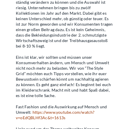
ständig verändern zu können und die Auswahl ist
riesig. Unternehmen bringen bis zu zwölf
Kollektionen im Jahr auf den Markt. Dabei gibt es
keinen Unterschied mehr, ob günstig oder teuer. Es
ist zur Norm geworden und wir Konsumenten tragen
einen großen Beitrag dazu. Es ist kein Geheimnis,
dass die Bekleidungsindustrie der 2. schmutzigste
Wirtschaftszweig ist und der Treibhausgasausstoß
bei 8-10 % liegt.
Eins ist klar, wir sollten und müssen unser
Konsumverhalten ändern, um Mensch und Umwelt
nicht noch mehr zu belasten.
Wir von “The Style
Grid” möchten euch Tipps vorstellen, wie ihr euer
Bewusstsein schärfen könnt um nachhaltig agieren
zu können. Es geht ganz einfach! Es beginnt bei euch
im Kleiderschrank. Macht mit und habt Spaß dabei,
es ist eine tolle Sache.
Fast Fashion und die Auswirkung auf Mensch und
Umwelt:
https://www.youtube.com/watch?
v=oEdQBLHf3Ac&t=1613s
Links rund um das Thema weltweiter Konsum