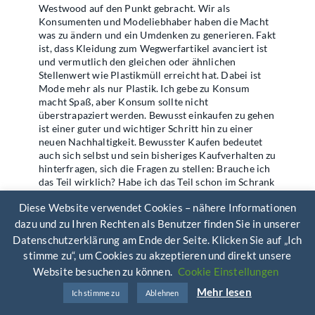
Westwood auf den Punkt gebracht.
Wir als
Konsumenten und Modeliebhaber haben die Macht
was zu ändern und ein Umdenken zu generieren. Fakt
ist, dass Kleidung zum Wegwerfartikel avanciert ist
und vermutlich den gleichen oder ähnlichen
Stellenwert wie Plastikmüll erreicht hat. Dabei ist
Mode mehr als nur Plastik. Ich gebe zu Konsum
macht Spaß, aber Konsum sollte nicht
überstrapaziert werden. Bewusst einkaufen zu gehen
ist einer guter und wichtiger Schritt hin zu einer
neuen Nachhaltigkeit. Bewusster Kaufen bedeutet
auch sich selbst und sein bisheriges Kaufverhalten zu
hinterfragen, sich die Fragen zu stellen: Brauche ich
das Teil wirklich? Habe ich das Teil schon im Schrank
hängen? Kann ich vorhandenes ändern lassen, um
Diese Website verwendet Cookies – nähere Informationen
das Ergebnis zu bekommen? Wie individuell ist es
kombinierbar? Also auch
die Lebensdauer zu
dazu und zu Ihren Rechten als Benutzer finden Sie in unserer
hinterfragen.
Datenschutzerklärung am Ende der Seite. Klicken Sie auf „Ich
stimme zu“, um Cookies zu akzeptieren und direkt unsere
Es gibt sicherlich viele tolle Teile, die du schon
Website besuchen zu können.
Cookie Einstellungen
besitzt und nur
wiederentdeckt werden wollen.
Habe Freude an dem, was du hast und verschaffe dir
Mehr lesen
Ich stimme zu
Ablehnen
Klarheit über dich, deinen Schrank und deinem Stil.