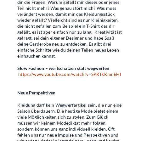
dir die Fragen: Warum gefällt mir dieses oder jenes
Teil nicht mehr? Was genau stört mich? Was muss
verändert werden, damit mir das Kleidungsstück
wieder gefällt? Vielleicht sind es nur Kleinigkeiten,
die nicht gefallen zum Beispiel ein T-Shirt das dir
gefällt, es ist aber einfach nur zu lang.
Kreativität ist
gefragt, sei dein eigener Designer und habe Spaß
deine Garderobe neu zu entdecken. Es gibt drei
einfache Schritte wie du deinen Teilen neues Leben
einhauchen kannst.
Slow Fashion – wertschätzen statt wegwerfen
https://www.youtube.com/watch?v=SPRTkKmnEHI
Neue Perspektiven
Kleidung darf kein Wegwerfartikel sein, die nur eine
Saison überdauern. Die heutige Mode bietet einem
viele Möglichkeiten sich zu stylen. Zum Glück
müssen wir keinem Modediktat mehr folgen,
sondern können uns ganz individuell kleiden. Oft
fehlen uns nur neue Impulse und Perspektiven und
wir enden wieder in irgendeinem Laden und kaufen