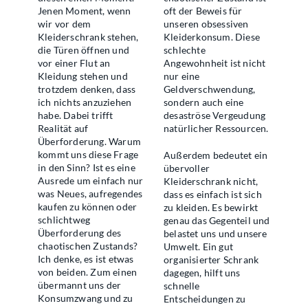
Jenen Moment, wenn
oft der Beweis für
wir vor dem
unseren obsessiven
Kleiderschrank stehen,
Kleiderkonsum. Diese
die Türen öffnen und
schlechte
vor einer Flut an
Angewohnheit ist nicht
Kleidung stehen und
nur eine
trotzdem denken, dass
Geldverschwendung,
ich nichts anzuziehen
sondern auch eine
habe. Dabei trifft
desaströse Vergeudung
Realität auf
natürlicher Ressourcen.
Überforderung. Warum
kommt uns diese Frage
Außerdem bedeutet ein
in den Sinn? Ist es eine
übervoller
Ausrede um einfach nur
Kleiderschrank nicht,
was Neues, aufregendes
dass es einfach ist sich
kaufen zu können oder
zu kleiden. Es bewirkt
schlichtweg
genau das Gegenteil und
Überforderung des
belastet uns und unsere
chaotischen Zustands?
Umwelt. Ein gut
Ich denke, es ist etwas
organisierter Schrank
von beiden. Zum einen
dagegen, hilft uns
übermannt uns der
schnelle
Konsumzwang und zu
Entscheidungen zu