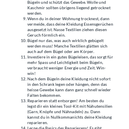
Bügeln und schützt das Gewebe. Wolle und
Kaschmir sollten übrigens liegend getrocknet
werden.
Wenn du in deiner Wohnung trocknest, dann
vermeide, dass deine Kleidung Essensgerüchen
ausgesetzt ist. Nasse Textilien ziehen diesen
Geruch förmlich ein.
Bügel nur das, was auch wirklich gebügelt
werden muss! Manche Textilien glätten sich
auch auf dem Bügel oder am Körper.
Investiere in ein gutes Bügeleisen, das sorgt für
mehr Spass und Leichtigkeit beim Bügeln,
verbraucht weniger Energie und Zeit. Win-
win!
Nach dem Bügeln deine Kleidung nicht sofort
in den Schrank legen oder hängen, denn das
heisse Gewebe kann dann ganz schnell wieder
Falten bekommen.
Reparieren statt entsorgen! Am besten du
legst dir ein kleines Tool-Kit mit Nähutensilien
(Garn, Knöpfe und Nähnadeln) zu. Dann
kannst du in Nullkommanichts deine Kleidung
reparieren.
Lerne die Basics des Reparierens! Es gibt