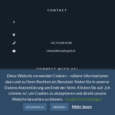
CONTACT
Katrin Legandt
The Style Grid
Turmstrasse 21, 8330 Pfäffikon, ZH
+41 76 218 61 88
info(at)thestylegrid.ch
CONNECT WITH US!
Diese Website verwendet Cookies – nähere Informationen
dazu und zu Ihren Rechten als Benutzer finden Sie in unserer
Datenschutzerklärung am Ende der Seite. Klicken Sie auf „Ich
stimme zu“, um Cookies zu akzeptieren und direkt unsere
Website besuchen zu können.
Cookie Einstellungen
Mehr lesen
Ich stimme zu
Ablehnen
The Style Grid