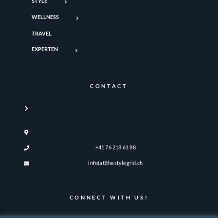
STYLE
WELLNESS
TRAVEL
EXPERTEN
CONTACT
Katrin Legandt
The Style Grid
Turmstrasse 21, 8330 Pfäffikon, ZH
+41 76 218 61 88
info(at)thestylegrid.ch
CONNECT WITH US!