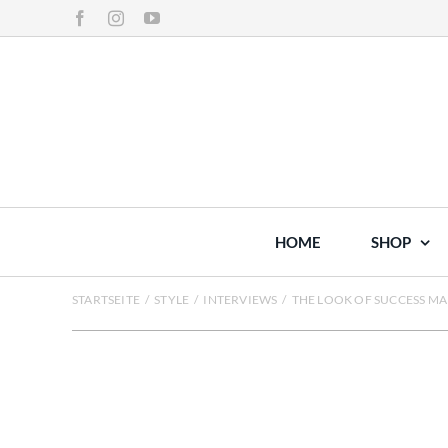
Zum
Facebook
Instagram
YouTube
Inhalt
springen
HOME
SHOP
STARTSEITE
/
STYLE
/
INTERVIEWS
/
THE LOOK OF SUCCESS M