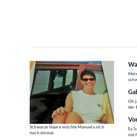
Wa
Mein
schw
Gab
Oh j
der 
Von
Schwarze Haare möchte Manuela nich
Es i
noch einmal.
noch