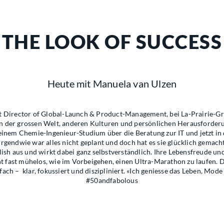
THE LOOK OF SUCCESS
Heute mit Manuela van Ulzen
st Director of Global-Launch & Product-Management, bei La-Prairie-G
n der grossen Welt, anderen Kulturen und persönlichen Herausforder
einem Chemie-Ingenieur-Studium über die Beratung zur IT und jetzt in
Irgendwie war alles nicht geplant und doch hat es sie glücklich gemach
lish aus und wirkt dabei ganz selbstverständlich. Ihre Lebensfreude und 
nt fast mühelos, wie im Vorbeigehen, einen Ultra-Marathon zu laufen. D
ch – klar, fokussiert und diszipliniert. «Ich geniesse das Leben, Mod
#50andfabolous