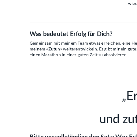
wied
Was bedeutet Erfolg für Dich?
Gemeinsam mit meinem Team etwas erreichen, eine Hera
meinem «Zutun» weiterentwickeln. Es gibt mir ein gutes 
einen Marathon in einer guten Zeit zu absolvieren.
„Er
und zuf
Bitte vervollständige den Satz: Wer Erf