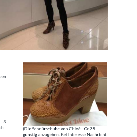
aben
 –3
ch
(Die Schnürschuhe von Chloè –Gr 38 –
günstig abzugeben. Bei Interesse Nachricht