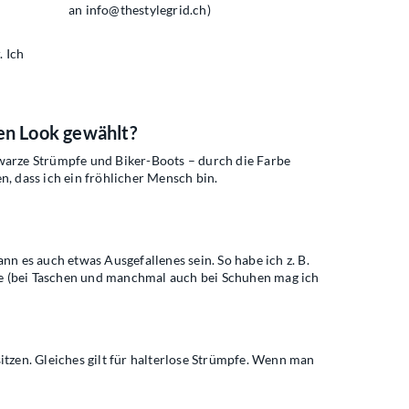
an
info@thestylegrid.ch
)
. Ich
en Look gewählt?
hwarze Strümpfe und Biker-Boots – durch die Farbe
n, dass ich ein fröhlicher Mensch bin.
nn es auch etwas Ausgefallenes sein. So habe ich z. B.
ece (bei Taschen und manchmal auch bei Schuhen mag ich
itzen. Gleiches gilt für halterlose Strümpfe. Wenn man