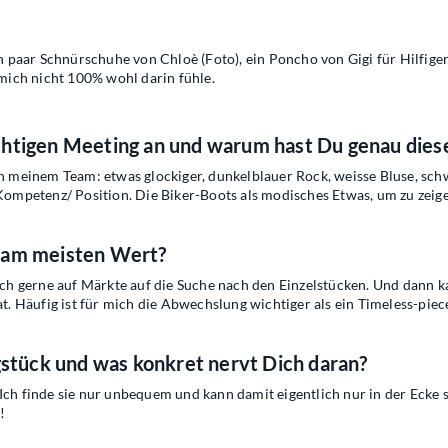
in paar Schnürschuhe von Chloè (Foto), ein Poncho von Gigi für Hilfiger
 mich nicht 100% wohl darin fühle.
chtigen Meeting an und warum hast Du genau dies
 in meinem Team: etwas glockiger, dunkelblauer Rock, weisse Bluse, sc
 Kompetenz/ Position. Die Biker-Boots als modisches Etwas, um zu zeige
e am meisten Wert?
ich gerne auf Märkte auf die Suche nach den Einzelstücken. Und dann ka
at. Häufig ist für mich die Abwechslung wichtiger als ein Timeless-pi
gstück und was konkret nervt Dich daran?
Ich finde sie nur unbequem und kann damit eigentlich nur in der Ecke s
!