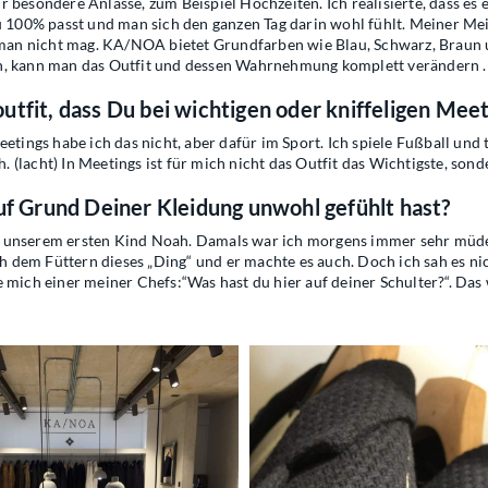
r besondere Anlässe, zum Beispiel Hochzeiten. Ich realisierte, dass e
zu 100% passt und man sich den ganzen Tag darin wohl fühlt. Meiner Me
e man nicht mag. KA/NOA bietet Grundfarben wie Blau, Schwarz, Braun u
en, kann man das Outfit und dessen Wahrnehmung komplett verändern .
tfit, dass Du bei wichtigen oder kniffeligen Meet
eetings habe ich das nicht, aber dafür im Sport. Ich spiele Fußball un
h. (lacht) In Meetings ist für mich nicht das Outfit das Wichtigste, sond
uf Grund Deiner Kleidung unwohl gefühlt hast?
mit unserem ersten Kind Noah. Damals war ich morgens immer sehr müde,
dem Füttern dieses „Ding“ und er machte es auch. Doch ich sah es nic
 mich einer meiner Chefs:“Was hast du hier auf deiner Schulter?“. Das 