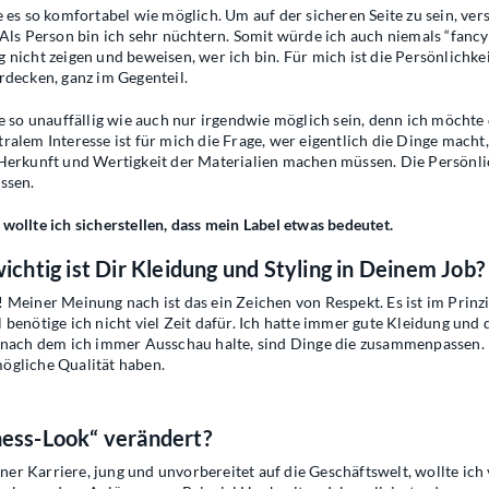
e es so komfortabel wie möglich. Um auf der sicheren Seite zu sein, ve
. Als Person bin ich sehr nüchtern. Somit würde ich auch niemals “fan
 nicht zeigen und beweisen, wer ich bin. Für mich ist die Persönlichkei
rdecken, ganz im Gegenteil.
te so unauffällig wie auch nur irgendwie möglich sein, denn ich möcht
ralem Interesse ist für mich die Frage, wer eigentlich die Dinge mach
Herkunft und Wertigkeit der Materialien machen müssen. Die Persönlichk
ssen.
wollte ich sicherstellen, dass mein Label etwas bedeutet.
ichtig ist Dir Kleidung und Styling in Deinem Job?
 Meiner Meinung nach ist das ein Zeichen von Respekt. Es ist im Prinzip
 benötige ich nicht viel Zeit dafür. Ich hatte immer gute Kleidung und
, nach dem ich immer Ausschau halte, sind Dinge die zusammenpassen. 
ögliche Qualität haben.
ness-Look“ verändert?
einer Karriere, jung und unvorbereitet auf die Geschäftswelt, wollte i