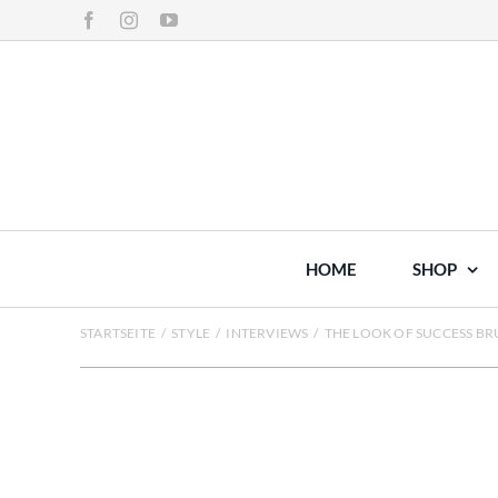
Zum
Facebook
Instagram
YouTube
Inhalt
springen
HOME
SHOP
STARTSEITE
/
STYLE
/
INTERVIEWS
/
THE LOOK OF SUCCESS B