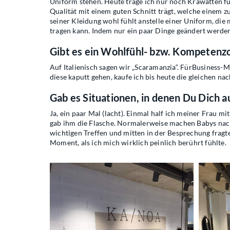
Uniform stehen. Heute trage ich nur noch Krawatten fü
Qualität mit einem guten Schnitt trägt, welche einem 
seiner Kleidung wohl fühlt anstelle einer Uniform, di
tragen kann. Indem nur ein paar Dinge geändert werd
Gibt es ein Wohlfühl- bzw. Kompetenzou
Auf Italienisch sagen wir „Scaramanzia“. FürBusiness-M
diese kaputt gehen, kaufe ich bis heute die gleichen nac
Gab es Situationen, in denen Du Dich a
Ja, ein paar Mal (lacht). Einmal half ich meiner Frau 
gab ihm die Flasche. Normalerweise machen Babys nach 
wichtigen Treffen und mitten in der Besprechung fragte
Moment, als ich mich wirklich peinlich berührt fühlte.