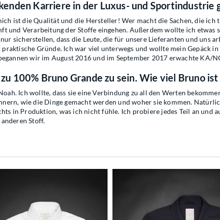
enden Karriere in der Luxus- und Sportindustrie
ch ist die Qualität und die Hersteller! Wer macht die Sachen, die ich t
 und Verarbeitung der Stoffe eingehen. Außerdem wollte ich etwas schaf
 nur sicherstellen, dass die Leute, die für unsere Lieferanten und uns 
ch praktische Gründe. Ich war viel unterwegs und wollte mein Gepäck i
So begannen wir im August 2016 und im September 2017 erwachte KA/
u 100% Bruno Grande zu sein. Wie viel Bruno is
ah. Ich wollte, dass sie eine Verbindung zu all den Werten bekommen
erinnern, wie die Dinge gemacht werden und woher sie kommen. Natürli
ts in Produktion, was ich nicht fühle. Ich probiere jedes Teil an und a
anderen Stoff.