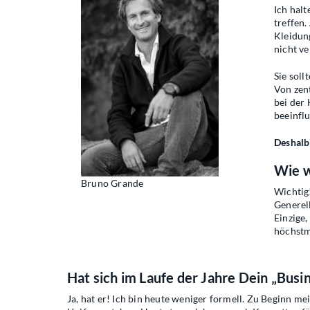
Ich halt
treffen
Kleidung
nicht ve
Sie soll
Von zent
bei der 
beeinflu
Deshalb 
Wie w
Bruno Grande
Wichtig!
Generell
Einzige
höchstm
Hat sich im Laufe der Jahre Dein „Busi
Ja, hat er! Ich bin heute weniger formell. Zu Beginn m