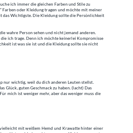
rsuche ich immer die gleichen Farben und Stile zu
cy” Farben oder Kleidung tragen und möchte mit meiner
t das Wichtigste. Die Kleidung sollte die Persönlichkeit
e die wahre Person sehen und nicht jemand anderen.
t, die ich trage. Denn ich möchte keinerlei Kompromisse
eit ist was sie ist und die Kleidung sollte sie nicht
 nur wichtig, weil du dich anderen Leuten stellst.
 das Glück, guten Geschmack zu haben. (lacht) Das
Für mich ist weniger mehr, aber das weniger muss die
ch vielleicht mit weißem Hemd und Krawatte hinter einer