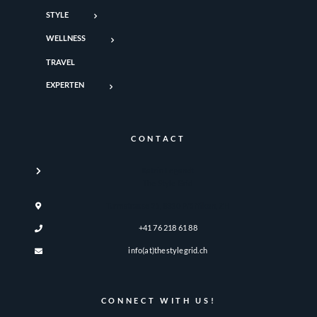
STYLE
WELLNESS
TRAVEL
EXPERTEN
CONTACT
Katrin Legandt
The Style Grid
Turmstrasse 21, 8330 Pfäffikon, ZH
+41 76 218 61 88
info(at)thestylegrid.ch
CONNECT WITH US!