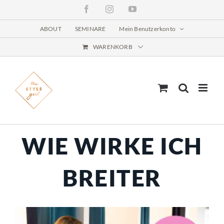
Zum
Facebook
Instagram
YouTube
Inhalt
springen
ABOUT
SEMINARE
Mein Benutzerkonto
WARENKORB
WIE WIRKE ICH
BREITER