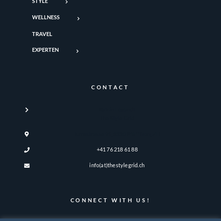
STYLE
WELLNESS
TRAVEL
EXPERTEN
CONTACT
Katrin Legandt
The Style Grid
Turmstrasse 21, 8330 Pfäffikon, ZH
+41 76 218 61 88
info(at)thestylegrid.ch
CONNECT WITH US!