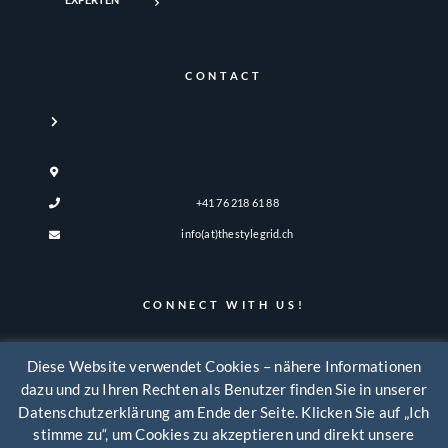
CONTACT
Katrin Legandt
The Style Grid
Turmstrasse 21, 8330 Pfäffikon, ZH
+41 76 218 61 88
info(at)thestylegrid.ch
CONNECT WITH US!
Diese Website verwendet Cookies – nähere Informationen
dazu und zu Ihren Rechten als Benutzer finden Sie in unserer
Datenschutzerklärung am Ende der Seite. Klicken Sie auf „Ich
stimme zu“, um Cookies zu akzeptieren und direkt unsere