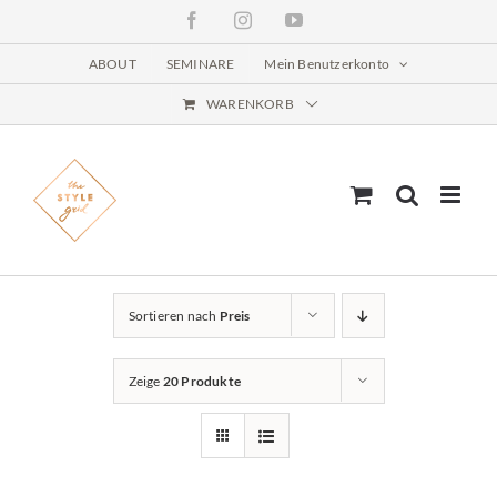
Zum
Facebook
Instagram
YouTube
Inhalt
springen
ABOUT
SEMINARE
Mein Benutzerkonto
WARENKORB
Sortieren nach
Preis
Zeige
20 Produkte