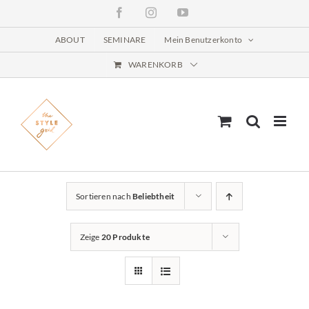
Zum
Facebook
Instagram
YouTube
Inhalt
springen
ABOUT
SEMINARE
Mein Benutzerkonto
WARENKORB
Sortieren nach
Beliebtheit
Zeige
20 Produkte