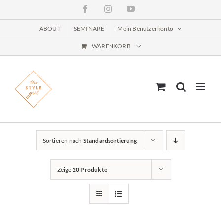
Zum
Facebook
Instagram
YouTube
Inhalt
springen
ABOUT
SEMINARE
Mein Benutzerkonto
WARENKORB
Sortieren nach
Standardsortierung
Zeige
20 Produkte