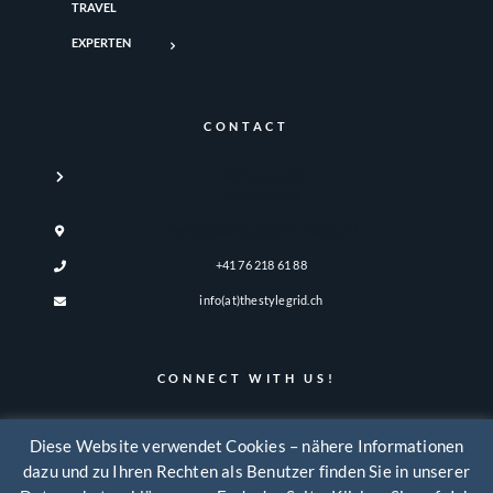
TRAVEL
EXPERTEN
CONTACT
Katrin Legandt
The Style Grid
Turmstrasse 21, 8330 Pfäffikon, ZH
+41 76 218 61 88
info(at)thestylegrid.ch
CONNECT WITH US!
Diese Website verwendet Cookies – nähere Informationen
dazu und zu Ihren Rechten als Benutzer finden Sie in unserer