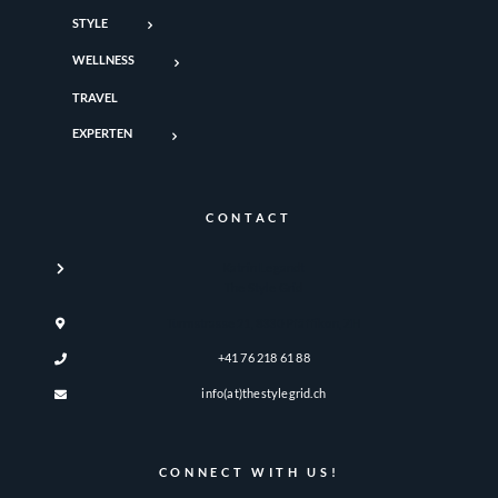
STYLE
WELLNESS
TRAVEL
EXPERTEN
CONTACT
Katrin Legandt
The Style Grid
Turmstrasse 21, 8330 Pfäffikon, ZH
+41 76 218 61 88
info(at)thestylegrid.ch
CONNECT WITH US!