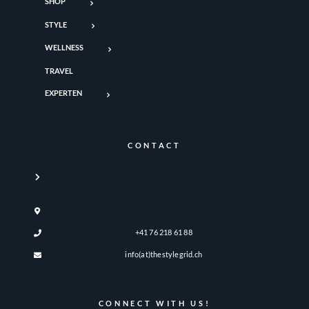
SHOP
STYLE
WELLNESS
TRAVEL
EXPERTEN
CONTACT
Katrin Legandt
The Style Grid
Turmstrasse 21, 8330 Pfäffikon, ZH
+41 76 218 61 88
info(at)thestylegrid.ch
CONNECT WITH US!