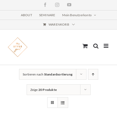
Zum
Facebook
Instagram
YouTube
Inhalt
springen
ABOUT
SEMINARE
Mein Benutzerkonto
WARENKORB
Sortieren nach
Standardsortierung
Zeige
20 Produkte