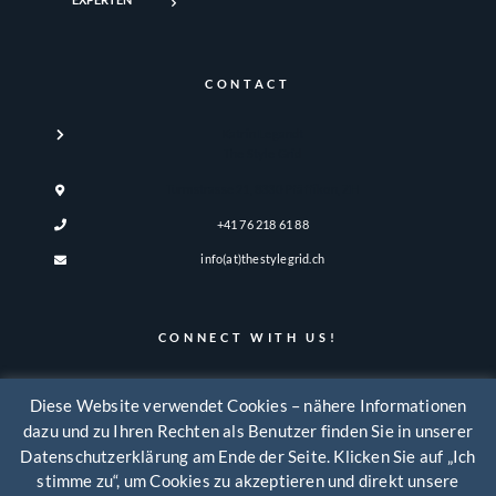
CONTACT
Katrin Legandt
The Style Grid
Turmstrasse 21, 8330 Pfäffikon, ZH
+41 76 218 61 88
info(at)thestylegrid.ch
CONNECT WITH US!
Diese Website verwendet Cookies – nähere Informationen
dazu und zu Ihren Rechten als Benutzer finden Sie in unserer
Datenschutzerklärung am Ende der Seite. Klicken Sie auf „Ich
stimme zu“, um Cookies zu akzeptieren und direkt unsere