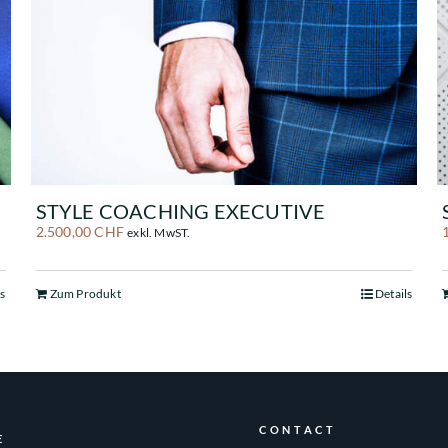
STYLE COACHING EXECUTIVE
2.500,00
CHF
exkl. MwST.
ls
Zum Produkt
Details
CONTACT
E