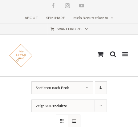
Zum
Facebook
Instagram
YouTube
Inhalt
springen
ABOUT
SEMINARE
Mein Benutzerkonto
WARENKORB
Sortieren nach
Preis
Zeige
20 Produkte